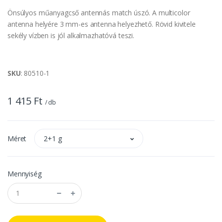
Önsúlyos műanyagcső antennás match úszó. A multicolor
antenna helyére 3 mm-es antenna helyezhető. Rövid kivitele
sekély vízben is jól alkalmazhatóvá teszi.
SKU
: 80510-1
1 415 Ft
/ db
Méret
2+1 g
Mennyiség