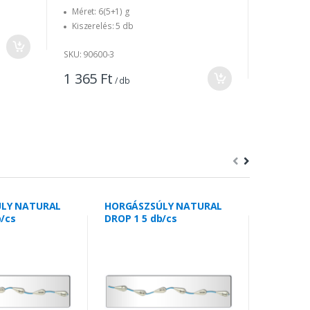
Méret: 6(5+1) g
Méret: 3 
Kiszerelés: 5 db
Kiszerelé
SKU: 90600-3
SKU: 80200
1 365 Ft
1 185 F
/ db
LY NATURAL
HORGÁSZSÚLY NATURAL
HORGÁSZ
b/cs
DROP 1 5 db/cs
DROP 1 8