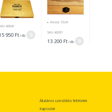
Hossz: 15cm
Méret: 12
SKU: 40041
Kiszerelé
SKU: 40031
15 950 Ft
/ db
SKU: 90008
13 200 Ft
/ db
2 380 F
Általános szerződési feltételek
Kapcsolat