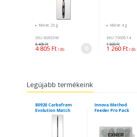
Méret: 20 g
Méret: 4 g
SKU: 80920-W
SKU: 70005-14
6 405 Ft
1 800 Ft
4 805 Ft
1 260 Ft
/ db
/ db
Legújabb termékeink
80920 Carbofram
Innova Method
Evolution Match
Feeder Pro Pack