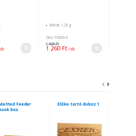
g
Méret: 1,25 g
Méret: 0,
SKU: 70005-5
SKU: 70005
1 800 Ft
1 800 Ft
1 260 Ft
1 260 F
 db
/ db
Method Feeder
Előke tartó doboz 1
Pen Pelle
hook box