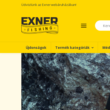
Üdvözlünk az Exner webáruházában!
Keresés
Újdonságok
Termék kategóriák
Méd
!