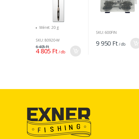
Méret: 20 g
SKU: 600FIN
SKU: 80920-W
9 950 Ft
/ db
6 405 Ft
4 805 Ft
/ db