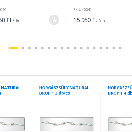
0040
SKU: 40041
50 Ft
15 950 Ft
/ db
/ db
 NATURAL
HORGÁSZSÚLY NATURAL
HORGÁSZSÚ
s
DROP 1 3 db/cs
DROP 1 4 d