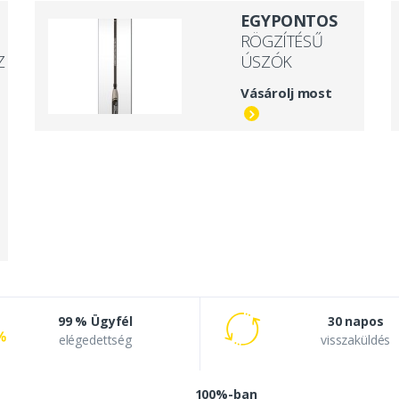
EGYPONTOS
RÖGZÍTÉSŰ
Z
ÚSZÓK
Vásárolj most
99 % Ügyfél
30 napos
elégedettség
visszaküldés
100%-ban