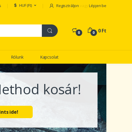
HUF (Ft)
s
Regisztráljon
vagy
Lépjen be
0 Ft
0
0
Rólunk
Kapcsolat
Újdonságok!
Kattints ide!