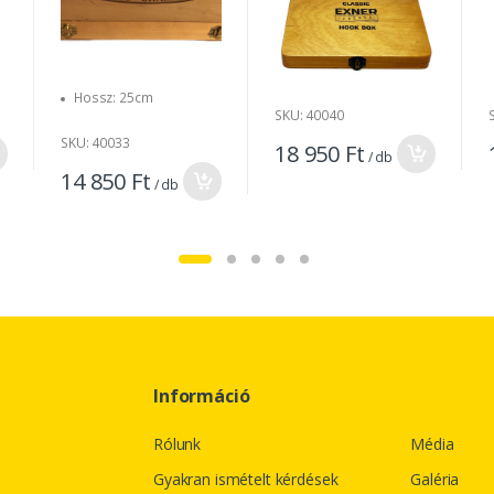
Hossz: 25cm
SKU: 40040
SKU: 40033
18 950 Ft
/ db
14 850 Ft
/ db
Információ
Rólunk
Média
Gyakran ismételt kérdések
Galéria